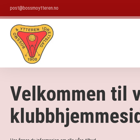
post@bossmoytteren.no
Velkommen til v
klubbhjemmesi