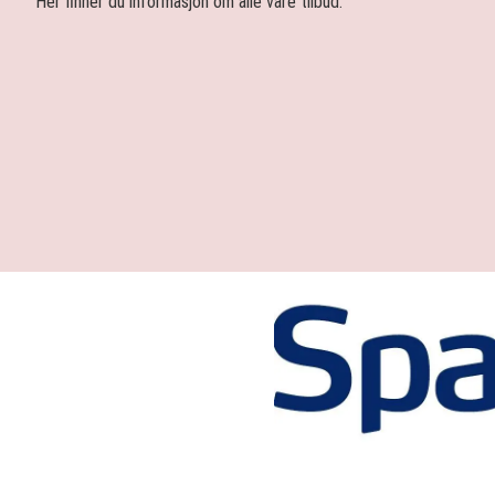
Her finner du informasjon om alle våre tilbud.