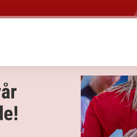
år
de!